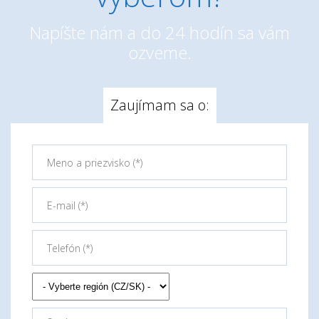
Napíšte nám a do 24 hodín sa vám
ozveme.
Zaujímam sa o: