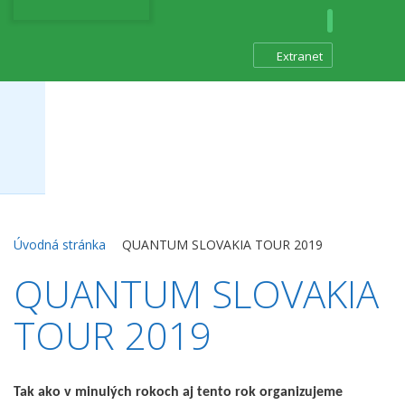
Extranet
Plynové
Kondenzačné
ohrievače vody
kotly
Závesné
ohrievače vzduchu
Úvodná stránka
QUANTUM SLOVAKIA TOUR 2019
QUANTUM SLOVAKIA
TOUR 2019
Tak ako v minulých rokoch aj tento rok organizujeme