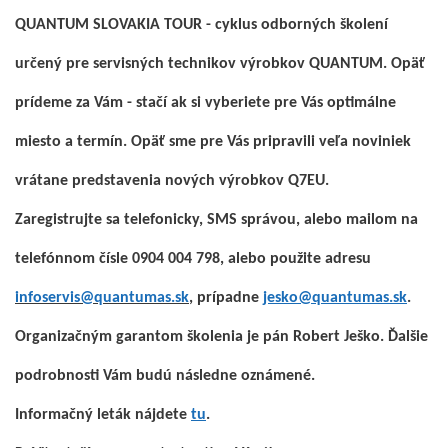
QUANTUM SLOVAKIA TOUR - cyklus odborných školení
určený pre servisných technikov výrobkov QUANTUM. Opäť
prídeme za Vám - stačí ak si vyberiete pre Vás optimálne
miesto a termín. Opäť sme pre Vás pripravili veľa noviniek
vrátane predstavenia nových výrobkov Q7EU.
Zaregistrujte sa telefonicky, SMS správou, alebo mailom na
telefónnom čísle 0904 004 798, alebo použite adresu
infoservis@quantumas.sk
,
prípadne
jesko@quantumas.sk
.
Organizačným
garantom
školenia je
pán
Robert
Ješko
.
Ďalšie
podrobnosti
Vám budú
následne
oznámené
.
Informačný
leták
nájdete
tu
.