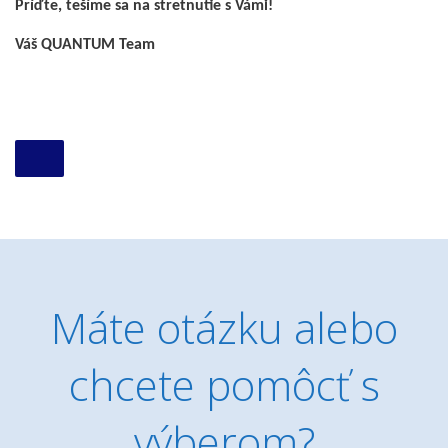
Príďte
, tešíme
sa
na
stretnutie
s
Vámi
!
Váš
QUANTUM
Team
Máte otázku alebo
chcete pomôcť s
výberom?